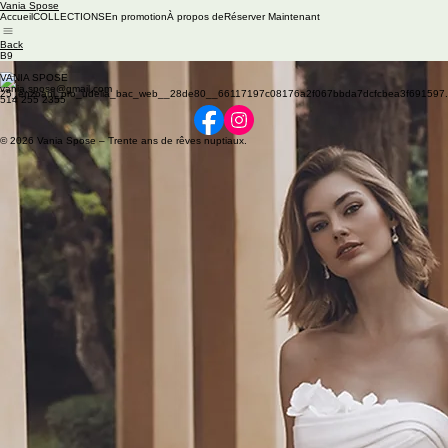
Vania Spose
Accueil
COLLECTIONS
En promotion
À propos de
Réserver Maintenant
Back
B9
Available colors: Ivory
VANIA SPOSE
vania.spose@gmail.com
514 255 2355
© 2026 Vania Spose – Trente ans de rêves nuptiaux.