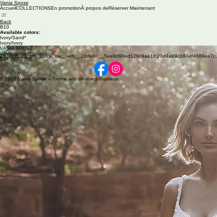
Vania Spose
Accueil
COLLECTIONS
En promotion
À propos de
Réserver Maintenant
Back
B10
Available colors:
Ivory/Sand*
Ivory/Ivory
VANIA SPOSE
vania.spose@gmail.com
514 255 2355
© 2026 Vania Spose – Trente ans de rêves nuptiaux.