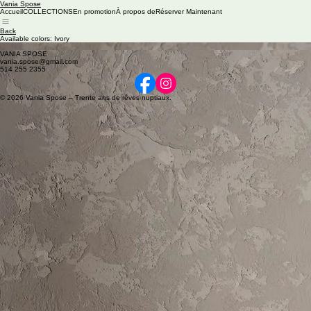
Vania Spose
Accueil
COLLECTIONS
En promotion
À propos de
Réserver Maintenant
Back
Available colors: Ivory
B35
VANIA SPOSE
vania.spose@gmail.com
514 255 2355
© 2026 Vania Spose – Trente ans de rêves nuptiaux.