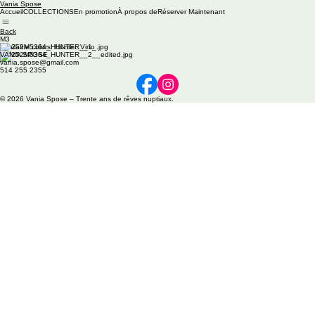
Vania Spose
Accueil
COLLECTIONS
En promotion
À propos de
Réserver Maintenant
Back
M3
Available colors: Hunter, Vino
VANIA SPOSE
vania.spose@gmail.com
514 255 2355
© 2026 Vania Spose – Trente ans de rêves nuptiaux.