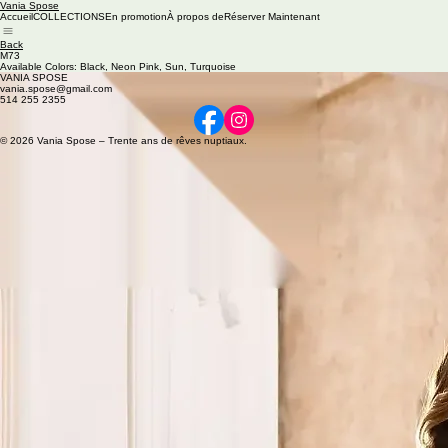
Vania Spose
Accueil
COLLECTIONS
En promotion
À propos de
Réserver Maintenant
Back
M73
Available Colors: Black, Neon Pink, Sun, Turquoise
VANIA SPOSE
vania.spose@gmail.com
514 255 2355
© 2026 Vania Spose – Trente ans de rêves nuptiaux.