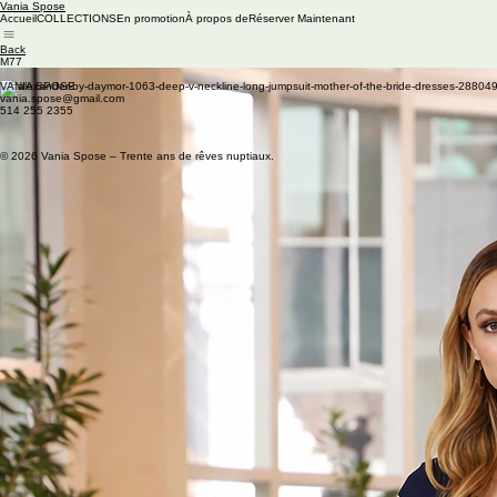
Vania Spose
Accueil
COLLECTIONS
En promotion
À propos de
Réserver Maintenant
Back
M77
Available Colors: Navy, White, Dove Grey, Black, Red, Fuchsia, Blue
VANIA SPOSE
vania.spose@gmail.com
514 255 2355
© 2026 Vania Spose – Trente ans de rêves nuptiaux.