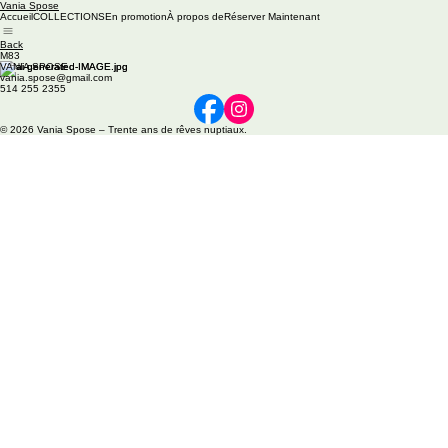
Vania Spose
Accueil
COLLECTIONS
En promotion
À propos de
Réserver Maintenant
Back
M83
VANIA SPOSE
vania.spose@gmail.com
514 255 2355
© 2026 Vania Spose – Trente ans de rêves nuptiaux.