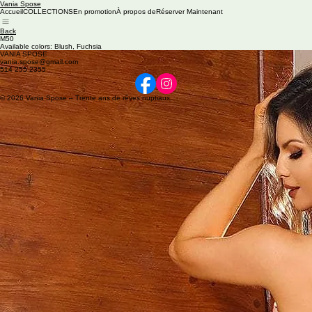
Vania Spose
Accueil
COLLECTIONS
En promotion
À propos de
Réserver Maintenant
Back
M50
Available colors: Blush, Fuchsia
VANIA SPOSE
vania.spose@gmail.com
514 255 2355
© 2026 Vania Spose – Trente ans de rêves nuptiaux.