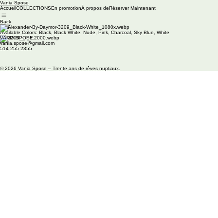
Vania Spose
Accueil
COLLECTIONS
En promotion
À propos de
Réserver Maintenant
Back
M31
Available Colors: Black, Black White, Nude, Pink, Charcoal, Sky Blue, White
VANIA SPOSE
vania.spose@gmail.com
514 255 2355
© 2026 Vania Spose – Trente ans de rêves nuptiaux.