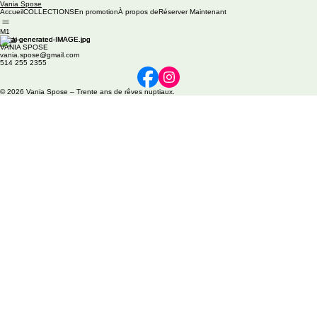
Vania Spose
Accueil
COLLECTIONS
En promotion
À propos de
Réserver Maintenant
M1
Back
VANIA SPOSE
vania.spose@gmail.com
514 255 2355
© 2026 Vania Spose – Trente ans de rêves nuptiaux.