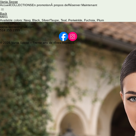
Vania Spose
Accueil
COLLECTIONS
En promotion
À propos de
Réserver Maintenant
Back
M901
Available colors: Navy, Black, Silver/Taupe, Teal, Periwinkle, Fuchsia, Plum
VANIA SPOSE
vania.spose@gmail.com
514 255 2355
© 2026 Vania Spose – Trente ans de rêves nuptiaux.