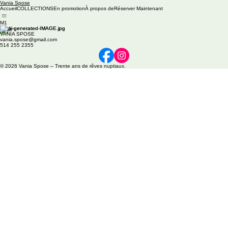
Vania Spose
Accueil
COLLECTIONS
En promotion
À propos de
Réserver Maintenant
M1
Back
VANIA SPOSE
vania.spose@gmail.com
514 255 2355
© 2026 Vania Spose – Trente ans de rêves nuptiaux.