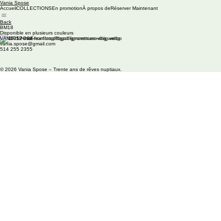
Vania Spose
Accueil
COLLECTIONS
En promotion
À propos de
Réserver Maintenant
Back
BM18
Disponible en plusieurs couleurs
VANIA SPOSE
vania.spose@gmail.com
514 255 2355
© 2026 Vania Spose – Trente ans de rêves nuptiaux.