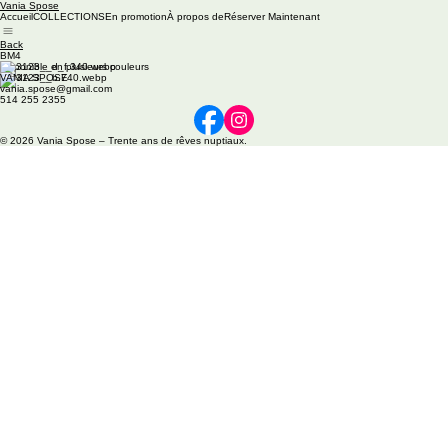
Vania Spose
Accueil
COLLECTIONS
En promotion
À propos de
Réserver Maintenant
Back
BM4
Disponible en plusieurs couleurs
VANIA SPOSE
vania.spose@gmail.com
514 255 2355
© 2026 Vania Spose – Trente ans de rêves nuptiaux.