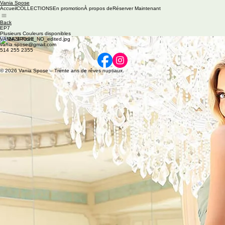
Vania Spose
Accueil
COLLECTIONS
En promotion
À propos de
Réserver Maintenant
Back
EP7
Plusieurs Couleurs disponibles
VANIA SPOSE
vania.spose@gmail.com
514 255 2355
© 2026 Vania Spose – Trente ans de rêves nuptiaux.