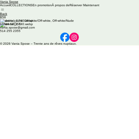
Vania Spose
Accueil
COLLECTIONS
En promotion
À propos de
Réserver Maintenant
Back
B58
Available colors: Off-white/Off-white, Off-white/Nude
VANIA SPOSE
vania.spose@gmail.com
514 255 2355
© 2026 Vania Spose – Trente ans de rêves nuptiaux.