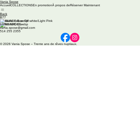
Vania Spose
Accueil
COLLECTIONS
En promotion
À propos de
Réserver Maintenant
Back
B77
Available colors: Off-white/Light Pink
VANIA SPOSE
vania.spose@gmail.com
514 255 2355
© 2026 Vania Spose – Trente ans de rêves nuptiaux.