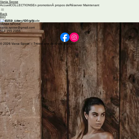
Vania Spose
Accueil
COLLECTIONS
En promotion
À propos de
Réserver Maintenant
Back
B82
Available colors: Ivory/Nude
VANIA SPOSE
vania.spose@gmail.com
514 255 2355
© 2026 Vania Spose – Trente ans de rêves nuptiaux.