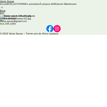
Vania Spose
Accueil
COLLECTIONS
En promotion
À propos de
Réserver Maintenant
Back
B62
Available colors: Off-white/Nude
VANIA SPOSE
vania.spose@gmail.com
514 255 2355
© 2026 Vania Spose – Trente ans de rêves nuptiaux.