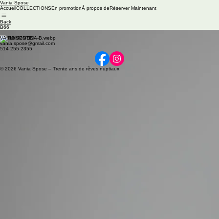
Vania Spose
Accueil
COLLECTIONS
En promotion
À propos de
Réserver Maintenant
Back
B66
Available colors: Off-white
VANIA SPOSE
vania.spose@gmail.com
514 255 2355
© 2026 Vania Spose – Trente ans de rêves nuptiaux.