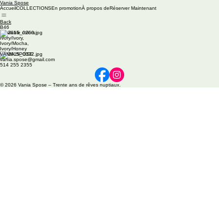
Vania Spose
Accueil
COLLECTIONS
En promotion
À propos de
Réserver Maintenant
Back
B46
Available colors:
Ivory/Ivory,
Ivory/Mocha,
Ivory/Honey
VANIA SPOSE
vania.spose@gmail.com
514 255 2355
© 2026 Vania Spose – Trente ans de rêves nuptiaux.