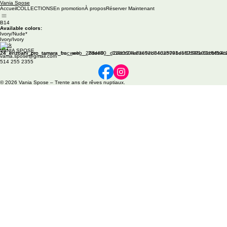
Vania Spose
Accueil
COLLECTIONS
En promotion
À propos
Réserver Maintenant
B14
Available colors:
Ivory/Nude*
Ivory/Ivory
Back
VANIA SPOSE
vania.spose@gmail.com
514 255 2355
© 2026 Vania Spose – Trente ans de rêves nuptiaux.