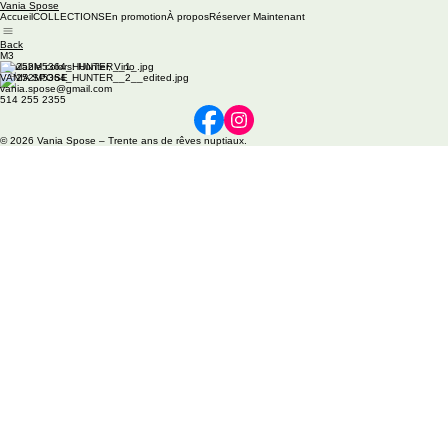
Vania Spose
Accueil
COLLECTIONS
En promotion
À propos
Réserver Maintenant
Back
M3
Available colors: Hunter, Vino
VANIA SPOSE
vania.spose@gmail.com
514 255 2355
© 2026 Vania Spose – Trente ans de rêves nuptiaux.