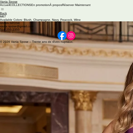
Vania Spose
Accueil
COLLECTIONS
En promotion
À propos
Réserver Maintenant
Back
M67
Available Colors: Blush, Champagne, Navy, Peacock, Wine
VANIA SPOSE
vania.spose@gmail.com
514 255 2355
© 2026 Vania Spose – Trente ans de rêves nuptiaux.