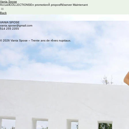
Vania Spose
Accueil
COLLECTIONS
En promotion
À propos
Réserver Maintenant
Back
M69
Available colors: LIGHT ROSE, Navy
VANIA SPOSE
vania.spose@gmail.com
514 255 2355
© 2026 Vania Spose – Trente ans de rêves nuptiaux.