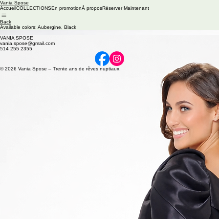
Vania Spose
Accueil
COLLECTIONS
En promotion
À propos
Réserver Maintenant
Back
Available colors: Aubergine, Black
M97
VANIA SPOSE
vania.spose@gmail.com
514 255 2355
© 2026 Vania Spose – Trente ans de rêves nuptiaux.