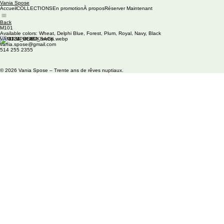
Vania Spose
Accueil
COLLECTIONS
En promotion
À propos
Réserver Maintenant
Back
M101
Available colors: Wheat, Delphi Blue, Forest, Plum, Royal, Navy, Black
VANIA SPOSE
vania.spose@gmail.com
514 255 2355
© 2026 Vania Spose – Trente ans de rêves nuptiaux.