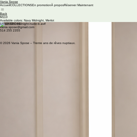
Vania Spose
Accueil
COLLECTIONS
En promotion
À propos
Réserver Maintenant
Back
M110
Available colors: Navy Midnight, Merlot
VANIA SPOSE
vania.spose@gmail.com
514 255 2355
© 2026 Vania Spose – Trente ans de rêves nuptiaux.