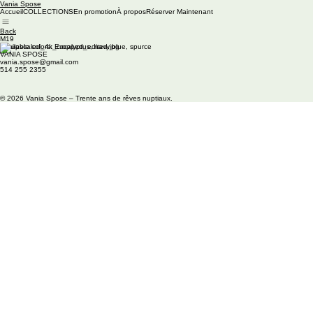
Vania Spose
Accueil
COLLECTIONS
En promotion
À propos
Réserver Maintenant
Back
M19
Available colors: Eucalyptus, navy blue, spurce
VANIA SPOSE
vania.spose@gmail.com
514 255 2355
© 2026 Vania Spose – Trente ans de rêves nuptiaux.