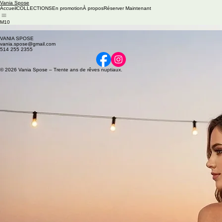
Vania Spose
Accueil
COLLECTIONS
En promotion
À propos
Réserver Maintenant
M10
Available Colours: Midnight Gold, Seafoam, Taupe Gold
Back
VANIA SPOSE
vania.spose@gmail.com
514 255 2355
© 2026 Vania Spose – Trente ans de rêves nuptiaux.