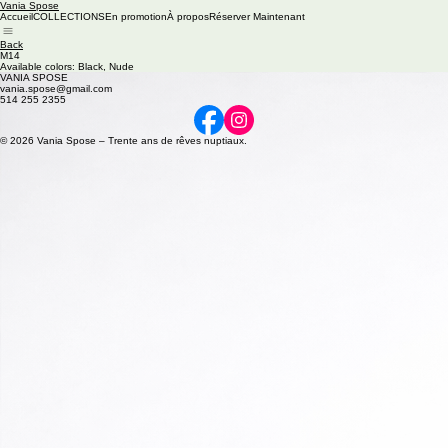
Vania Spose
Accueil
COLLECTIONS
En promotion
À propos
Réserver Maintenant
Back
M14
Available colors: Black, Nude
VANIA SPOSE
vania.spose@gmail.com
514 255 2355
© 2026 Vania Spose – Trente ans de rêves nuptiaux.