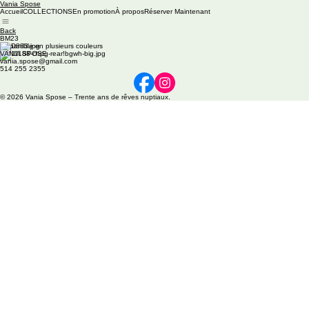
Vania Spose
Accueil
COLLECTIONS
En promotion
À propos
Réserver Maintenant
Back
BM23
Disponible en plusieurs couleurs
VANIA SPOSE
vania.spose@gmail.com
514 255 2355
© 2026 Vania Spose – Trente ans de rêves nuptiaux.