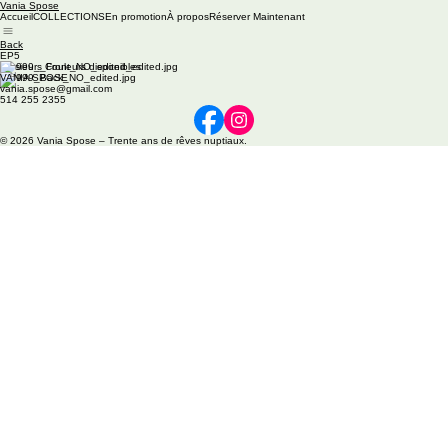
Vania Spose
Accueil
COLLECTIONS
En promotion
À propos
Réserver Maintenant
Back
EP5
Plusieurs Couleurs disponibles
VANIA SPOSE
vania.spose@gmail.com
514 255 2355
© 2026 Vania Spose – Trente ans de rêves nuptiaux.