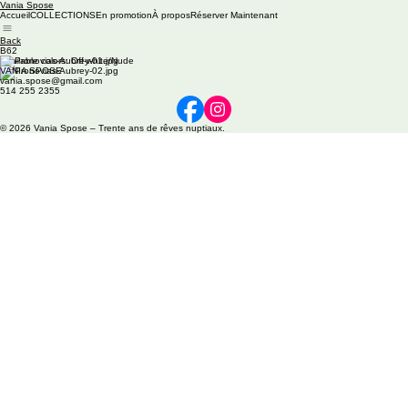
Vania Spose
Accueil
COLLECTIONS
En promotion
À propos
Réserver Maintenant
Back
B62
Available colors: Off-white/Nude
VANIA SPOSE
vania.spose@gmail.com
514 255 2355
© 2026 Vania Spose – Trente ans de rêves nuptiaux.