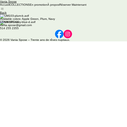
Vania Spose
Accueil
COLLECTIONS
En promotion
À propos
Réserver Maintenant
Back
M4
Available colors: Apple Green, Plum, Navy
VANIA SPOSE
vania.spose@gmail.com
514 255 2355
© 2026 Vania Spose – Trente ans de rêves nuptiaux.