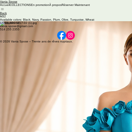
Vania Spose
Accueil
COLLECTIONS
En promotion
À propos
Réserver Maintenant
Back
M32
Available colors: Black, Navy, Passion, Plum, Olive, Turquoise, Wheat
VANIA SPOSE
vania.spose@gmail.com
514 255 2355
© 2026 Vania Spose – Trente ans de rêves nuptiaux.