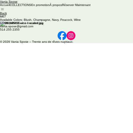
Vania Spose
Accueil
COLLECTIONS
En promotion
À propos
Réserver Maintenant
Back
M67
Available Colors: Blush, Champagne, Navy, Peacock, Wine
VANIA SPOSE
vania.spose@gmail.com
514 255 2355
© 2026 Vania Spose – Trente ans de rêves nuptiaux.