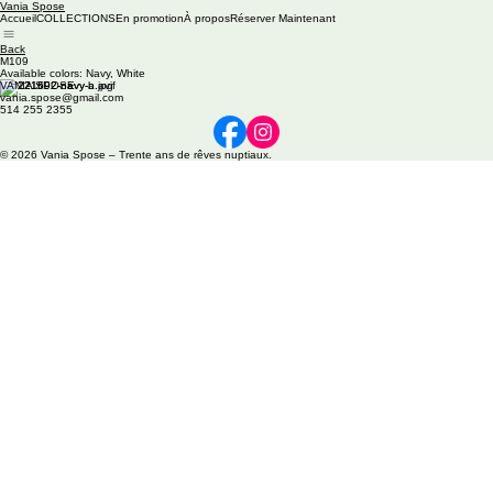
Vania Spose
Accueil
COLLECTIONS
En promotion
À propos
Réserver Maintenant
Back
M109
Available colors: Navy, White
VANIA SPOSE
vania.spose@gmail.com
514 255 2355
© 2026 Vania Spose – Trente ans de rêves nuptiaux.