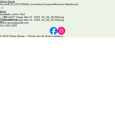
Vania Spose
Accueil
COLLECTIONS
En promotion
À propos
Réserver Maintenant
Back
Available colors: Red
M120
VANIA SPOSE
vania.spose@gmail.com
514 255 2355
© 2026 Vania Spose – Trente ans de rêves nuptiaux.