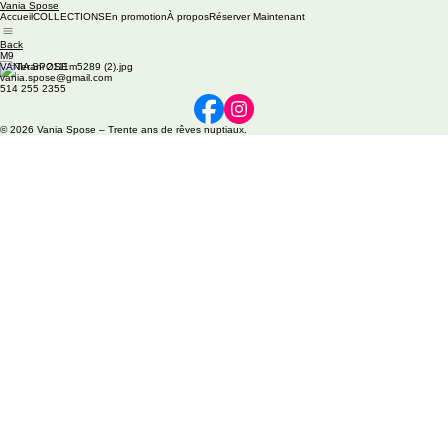
Vania Spose
Accueil
COLLECTIONS
En promotion
À propos
Réserver Maintenant
Back
M9
VANIA SPOSE
vania.spose@gmail.com
514 255 2355
© 2026 Vania Spose – Trente ans de rêves nuptiaux.