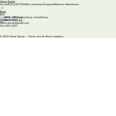
Vania Spose
Accueil
COLLECTIONS
En promotion
À propos
Réserver Maintenant
Back
B53
Available colors: Ivory/Ivory, Ivory/Honey
VANIA SPOSE
vania.spose@gmail.com
514 255 2355
© 2026 Vania Spose – Trente ans de rêves nuptiaux.