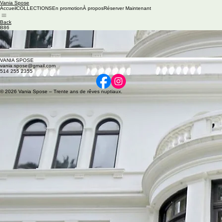
Vania Spose
Accueil
COLLECTIONS
En promotion
À propos
Réserver Maintenant
Back
B86
Available colors:
Ivory/Nude/Nude,
Ivory/Ivory/Ivory,
Ivory/Ivory/Nude,
Ivory/Sand/Nude
VANIA SPOSE
vania.spose@gmail.com
514 255 2355
© 2026 Vania Spose – Trente ans de rêves nuptiaux.