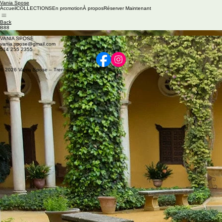
Vania Spose
Accueil
COLLECTIONS
En promotion
À propos
Réserver Maintenant
Back
B88
Available colors: Ivory/Ivory/Ivory
VANIA SPOSE
vania.spose@gmail.com
514 255 2355
© 2026 Vania Spose – Trente ans de rêves nuptiaux.