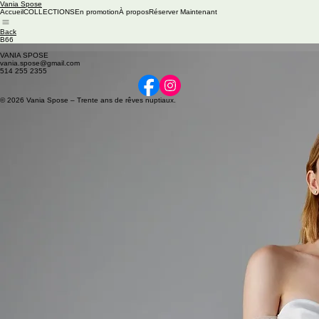
Vania Spose
Accueil
COLLECTIONS
En promotion
À propos
Réserver Maintenant
Back
B66
Available colors: Off-white
VANIA SPOSE
vania.spose@gmail.com
514 255 2355
© 2026 Vania Spose – Trente ans de rêves nuptiaux.