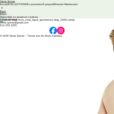
Vania Spose
Accueil
COLLECTIONS
En promotion
À propos
Réserver Maintenant
Back
BM22
Disponible en plusieurs couleurs
VANIA SPOSE
vania.spose@gmail.com
514 255 2355
© 2026 Vania Spose – Trente ans de rêves nuptiaux.