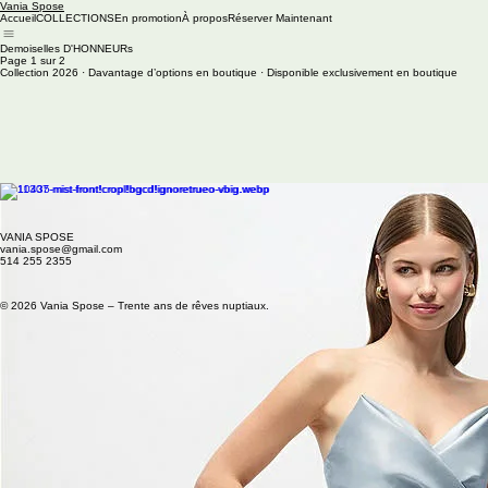
Vania Spose
Accueil
COLLECTIONS
En promotion
À propos
Réserver Maintenant
Demoiselles D'HONNEURs
Page 1 sur 2
Collection 2026 · Davantage d’options en boutique · Disponible exclusivement en boutique
Next Page
Page 1 sur 2
Page suivante
Encore plus d’options disponibles en boutique
VANIA SPOSE
vania.spose@gmail.com
514 255 2355
© 2026 Vania Spose – Trente ans de rêves nuptiaux.