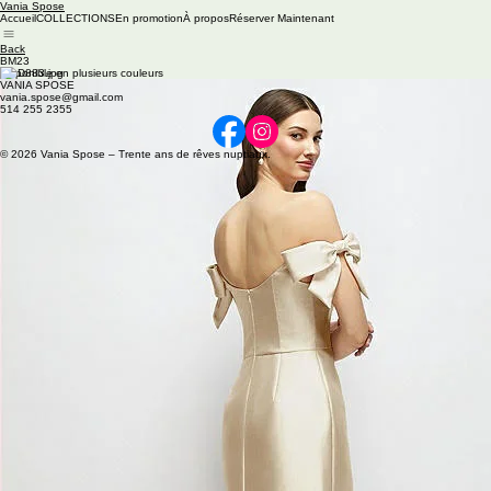
Vania Spose
Accueil
COLLECTIONS
En promotion
À propos
Réserver Maintenant
Back
BM23
Disponible en plusieurs couleurs
VANIA SPOSE
vania.spose@gmail.com
514 255 2355
© 2026 Vania Spose – Trente ans de rêves nuptiaux.