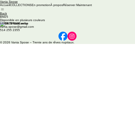
Vania Spose
Accueil
COLLECTIONS
En promotion
À propos
Réserver Maintenant
Back
BM25
Disponible en plusieurs couleurs
VANIA SPOSE
vania.spose@gmail.com
514 255 2355
© 2026 Vania Spose – Trente ans de rêves nuptiaux.