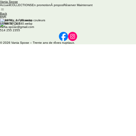
Vania Spose
Accueil
COLLECTIONS
En promotion
À propos
Réserver Maintenant
Back
BM5
Disponible en plusieurs couleurs
VANIA SPOSE
vania.spose@gmail.com
514 255 2355
© 2026 Vania Spose – Trente ans de rêves nuptiaux.