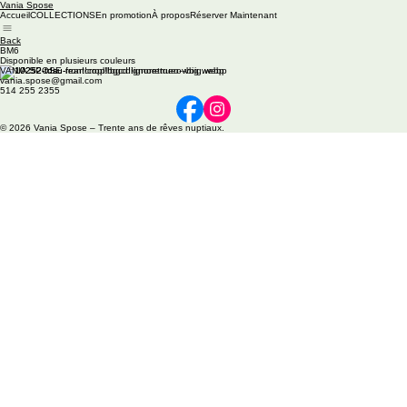
Vania Spose
Accueil
COLLECTIONS
En promotion
À propos
Réserver Maintenant
Back
BM6
Disponible en plusieurs couleurs
VANIA SPOSE
vania.spose@gmail.com
514 255 2355
© 2026 Vania Spose – Trente ans de rêves nuptiaux.